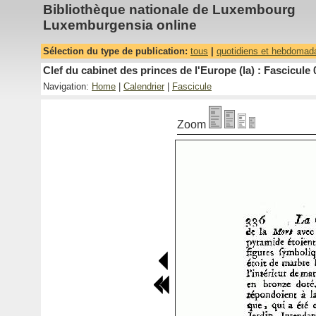
Bibliothèque nationale de Luxembourg
Luxemburgensia online
Sélection du type de publication:
tous
|
quotidiens et hebdomad
Clef du cabinet des princes de l'Europe (la) : Fascicule 
Navigation:
Home
|
Calendrier
|
Fascicule
Zoom