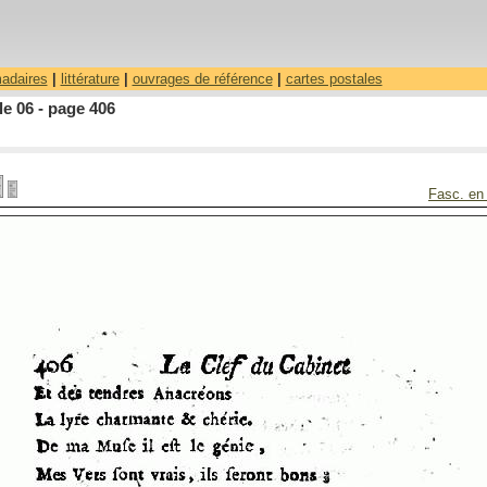
madaires
|
littérature
|
ouvrages de référence
|
cartes postales
le 06 - page 406
Fasc. en