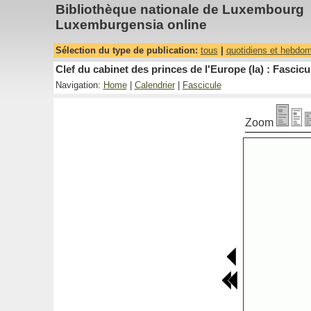
Bibliothèque nationale de Luxembourg
Luxemburgensia online
Sélection du type de publication:
tous
|
quotidiens et hebdo
Clef du cabinet des princes de l'Europe (la) : Fascicu
Navigation:
Home
|
Calendrier
|
Fascicule
Zoom