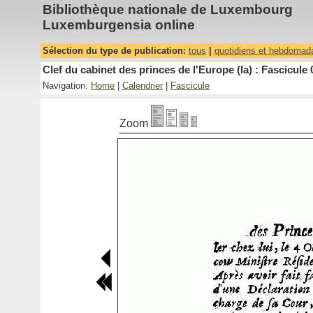
Bibliothèque nationale de Luxembourg
Luxemburgensia online
Sélection du type de publication:
tous
|
quotidiens et hebdomad
Clef du cabinet des princes de l'Europe (la) : Fascicule 
Navigation:
Home
|
Calendrier
|
Fascicule
Zoom