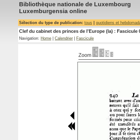
Bibliothèque nationale de Luxembourg
Luxemburgensia online
Sélection du type de publication:
tous
|
quotidiens et hebdomad
Clef du cabinet des princes de l'Europe (la) : Fascicule 
Navigation:
Home
|
Calendrier
|
Fascicule
Zoom