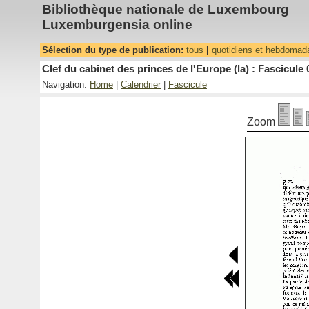
Bibliothèque nationale de Luxembourg
Luxemburgensia online
Sélection du type de publication:
tous
|
quotidiens et hebdomad
Clef du cabinet des princes de l'Europe (la) : Fascicule 
Navigation:
Home
|
Calendrier
|
Fascicule
Zoom