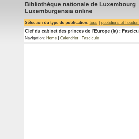
Bibliothèque nationale de Luxembourg
Luxemburgensia online
Sélection du type de publication:
tous
|
quotidiens et hebdo
Clef du cabinet des princes de l'Europe (la) : Fascicu
Navigation:
Home
|
Calendrier
|
Fascicule