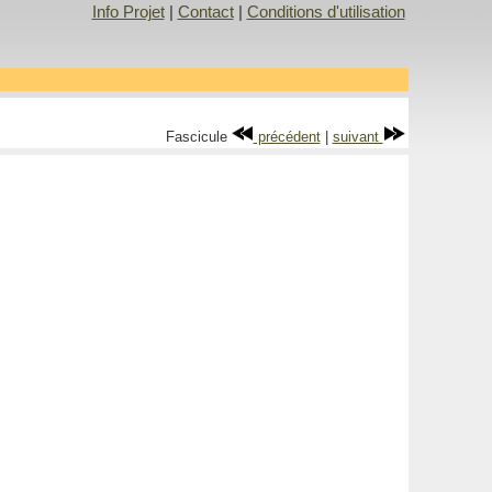
Info Projet
|
Contact
|
Conditions d'utilisation
Fascicule
précédent
|
suivant