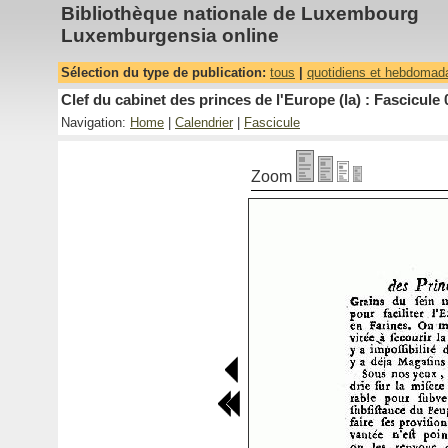
Bibliothèque nationale de Luxembourg
Luxemburgensia online
Sélection du type de publication:
tous
|
quotidiens et hebdomad
Clef du cabinet des princes de l'Europe (la) : Fascicule 
Navigation:
Home
|
Calendrier
|
Fascicule
Zoom