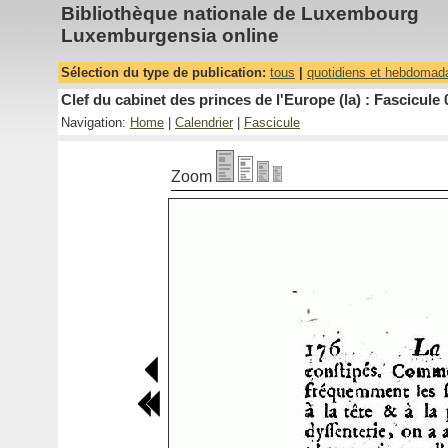
Bibliothèque nationale de Luxembourg
Luxemburgensia online
Sélection du type de publication:
tous
|
quotidiens et hebdomad
Clef du cabinet des princes de l'Europe (la) : Fascicule 
Navigation:
Home
|
Calendrier
|
Fascicule
Zoom