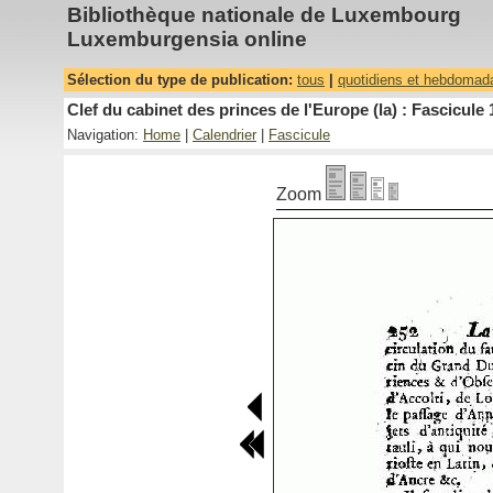
Bibliothèque nationale de Luxembourg
Luxemburgensia online
Sélection du type de publication:
tous
|
quotidiens et hebdomad
Clef du cabinet des princes de l'Europe (la) : Fascicule 
Navigation:
Home
|
Calendrier
|
Fascicule
Zoom