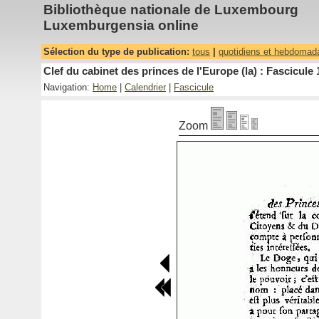
Bibliothèque nationale de Luxembourg
Luxemburgensia online
Sélection du type de publication:
tous
|
quotidiens et hebdomad
Clef du cabinet des princes de l'Europe (la) : Fascicule 
Navigation:
Home
|
Calendrier
|
Fascicule
Zoom