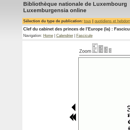
Bibliothèque nationale de Luxembourg
Luxemburgensia online
Sélection du type de publication:
tous
|
quotidiens et hebdo
Clef du cabinet des princes de l'Europe (la) : Fascicu
Navigation:
Home
|
Calendrier
|
Fascicule
Zoom