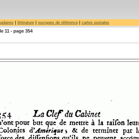
madaires
|
littérature
|
ouvrages de référence
|
cartes postales
le 11 - page 354