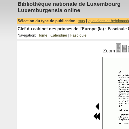
Bibliothèque nationale de Luxembourg
Luxemburgensia online
Sélection du type de publication:
tous
|
quotidiens et hebdomad
Clef du cabinet des princes de l'Europe (la) : Fascicule 
Navigation:
Home
|
Calendrier
|
Fascicule
Zoom