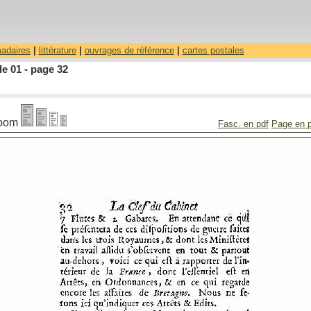
madaires
|
littérature
|
ouvrages de référence
|
cartes postales
le 01 - page 32
oom
Fasc. en pdf
Page en 