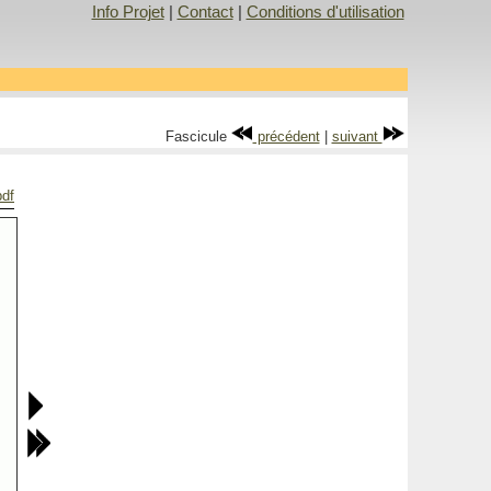
Info Projet
|
Contact
|
Conditions d'utilisation
Fascicule
précédent
|
suivant
pdf