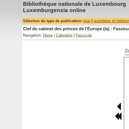
Bibliothèque nationale de Luxembourg
Luxemburgensia online
Sélection du type de publication:
tous
|
quotidiens et hebdo
Clef du cabinet des princes de l'Europe (la) : Fascicu
Navigation:
Home
|
Calendrier
|
Fascicule
Z