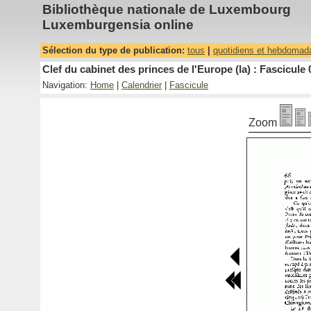
Bibliothèque nationale de Luxembourg
Luxemburgensia online
Sélection du type de publication:
tous
|
quotidiens et hebdomad
Clef du cabinet des princes de l'Europe (la) : Fascicule 
Navigation:
Home
|
Calendrier
|
Fascicule
Zoom