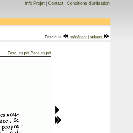
Info Projet
|
Contact
|
Conditions d'utilisation
Fascicule
précédent
|
suivant
Fasc. en pdf
Page en pdf