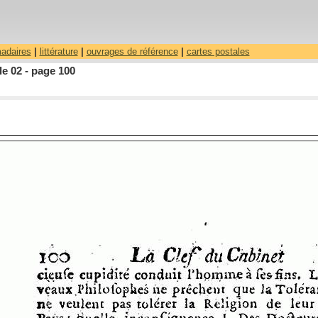
madaires
|
littérature
|
ouvrages de référence
|
cartes postales
le 02 - page 100