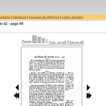
madaires
|
littérature
|
ouvrages de référence
|
cartes postales
le 02 - page 99
Zoom
Fasc. en pdf
Page en pdf