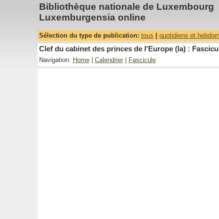
Bibliothèque nationale de Luxembourg
Luxemburgensia online
Sélection du type de publication:
tous
|
quotidiens et hebdo
Clef du cabinet des princes de l'Europe (la) : Fascicu
Navigation:
Home
|
Calendrier
|
Fascicule