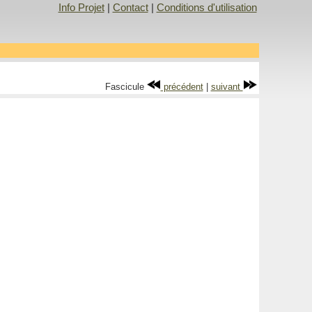
Info Projet
|
Contact
|
Conditions d'utilisation
Fascicule
précédent
|
suivant