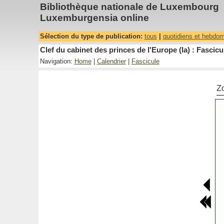
Bibliothèque nationale de Luxembourg
Luxemburgensia online
Sélection du type de publication:
tous
|
quotidiens et hebdo
Clef du cabinet des princes de l'Europe (la) : Fascicu
Navigation:
Home
|
Calendrier
|
Fascicule
Z