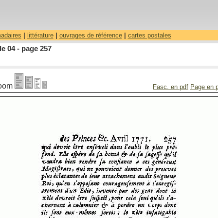
madaires
|
littérature
|
ouvrages de référence
|
cartes postales
le 04 - page 257
oom
Fasc. en pdf
Page en 