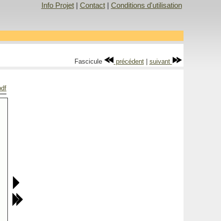
Info Projet
|
Contact
|
Conditions d'utilisation
Fascicule
précédent
|
suivant
pdf