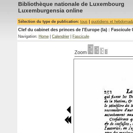
Bibliothèque nationale de Luxembourg
Luxemburgensia online
Sélection du type de publication:
tous
|
quotidiens et hebdomad
Clef du cabinet des princes de l'Europe (la) : Fascicule 
Navigation:
Home
|
Calendrier
|
Fascicule
Zoom