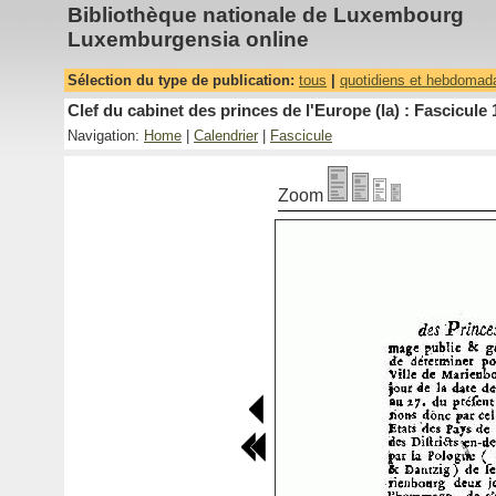
Bibliothèque nationale de Luxembourg
Luxemburgensia online
Sélection du type de publication:
tous
|
quotidiens et hebdomad
Clef du cabinet des princes de l'Europe (la) : Fascicule 
Navigation:
Home
|
Calendrier
|
Fascicule
Zoom