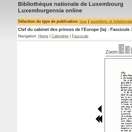
Bibliothèque nationale de Luxembourg
Luxemburgensia online
Sélection du type de publication:
tous
|
quotidiens et hebdomad
Clef du cabinet des princes de l'Europe (la) : Fascicule 
Navigation:
Home
|
Calendrier
|
Fascicule
Zoom