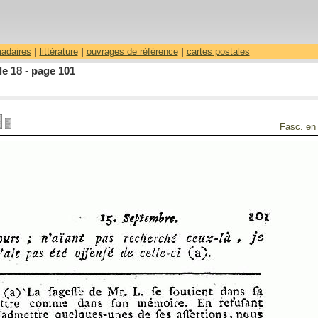
madaires
|
littérature
|
ouvrages de référence
|
cartes postales
le 18 - page 101
Fasc. en