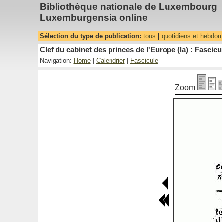
Bibliothèque nationale de Luxembourg
Luxemburgensia online
Sélection du type de publication:
tous
|
quotidiens et hebdo
Clef du cabinet des princes de l'Europe (la) : Fascicu
Navigation:
Home
|
Calendrier
|
Fascicule
Zoom