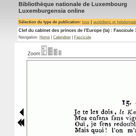
Bibliothèque nationale de Luxembourg
Luxemburgensia online
Sélection du type de publication:
tous
|
quotidiens et hebdomad
Clef du cabinet des princes de l'Europe (la) : Fascicule 
Navigation:
Home
|
Calendrier
|
Fascicule
Zoom