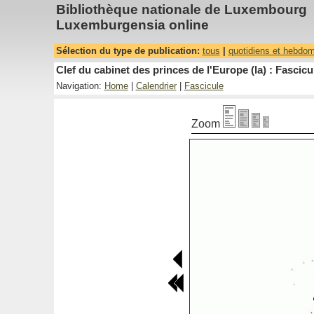
Bibliothèque nationale de Luxembourg
Luxemburgensia online
Sélection du type de publication:
tous
|
quotidiens et hebdo
Clef du cabinet des princes de l'Europe (la) : Fascicu
Navigation:
Home
|
Calendrier
|
Fascicule
Zoom