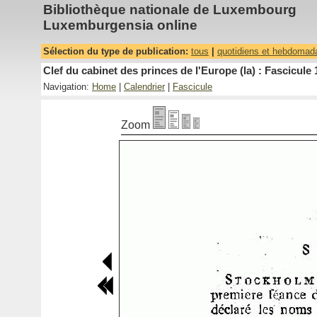
Bibliothèque nationale de Luxembourg
Luxemburgensia online
Sélection du type de publication:
tous
|
quotidiens et hebdomad
Clef du cabinet des princes de l'Europe (la) : Fascicule 
Navigation:
Home
|
Calendrier
|
Fascicule
Zoom