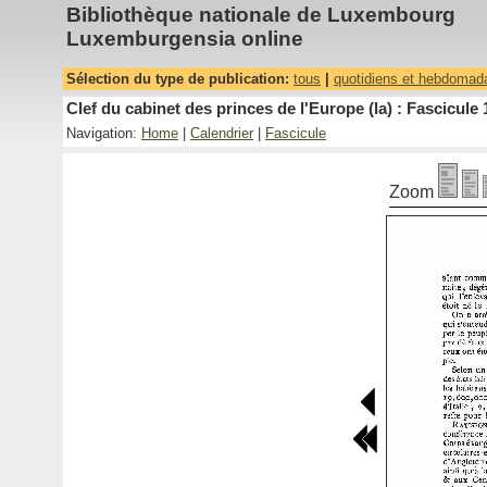
Bibliothèque nationale de Luxembourg
Luxemburgensia online
Sélection du type de publication:
tous
|
quotidiens et hebdomad
Clef du cabinet des princes de l'Europe (la) : Fascicule 
Navigation:
Home
|
Calendrier
|
Fascicule
Zoom