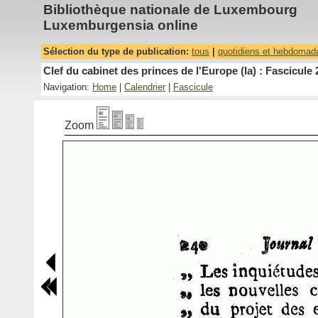
Bibliothèque nationale de Luxembourg
Luxemburgensia online
Sélection du type de publication:
tous
|
quotidiens et hebdomad
Clef du cabinet des princes de l'Europe (la) : Fascicule 
Navigation:
Home
|
Calendrier
|
Fascicule
Zoom