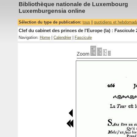
Bibliothèque nationale de Luxembourg
Luxemburgensia online
Sélection du type de publication:
tous
|
quotidiens et hebdomad
Clef du cabinet des princes de l'Europe (la) : Fascicule 
Navigation:
Home
|
Calendrier
|
Fascicule
Zoom