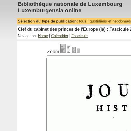
Bibliothèque nationale de Luxembourg
Luxemburgensia online
Sélection du type de publication:
tous
|
quotidiens et hebdomad
Clef du cabinet des princes de l'Europe (la) : Fascicule 
Navigation:
Home
|
Calendrier
|
Fascicule
Zoom