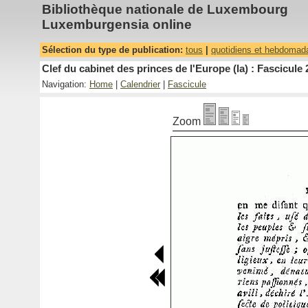
Bibliothèque nationale de Luxembourg
Luxemburgensia online
Sélection du type de publication:
tous
|
quotidiens et hebdomad
Clef du cabinet des princes de l'Europe (la) : Fascicule 
Navigation:
Home
|
Calendrier
|
Fascicule
Zoom