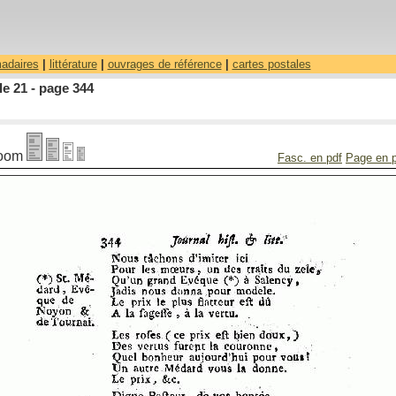
madaires
|
littérature
|
ouvrages de référence
|
cartes postales
le 21 - page 344
oom
Fasc. en pdf
Page en 