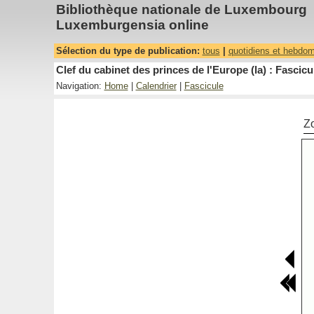
Bibliothèque nationale de Luxembourg
Luxemburgensia online
Sélection du type de publication:
tous
|
quotidiens et hebdo
Clef du cabinet des princes de l'Europe (la) : Fascicu
Navigation:
Home
|
Calendrier
|
Fascicule
Z