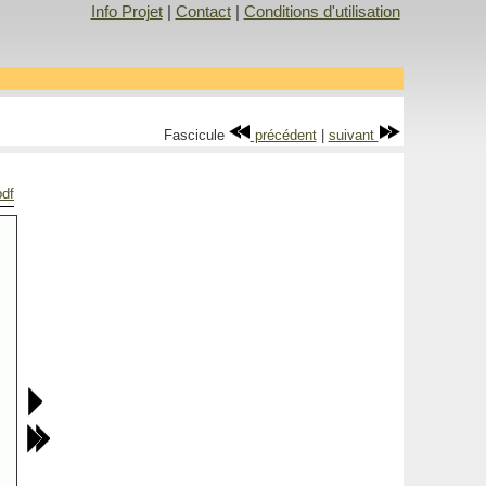
Info Projet
|
Contact
|
Conditions d'utilisation
Fascicule
précédent
|
suivant
pdf