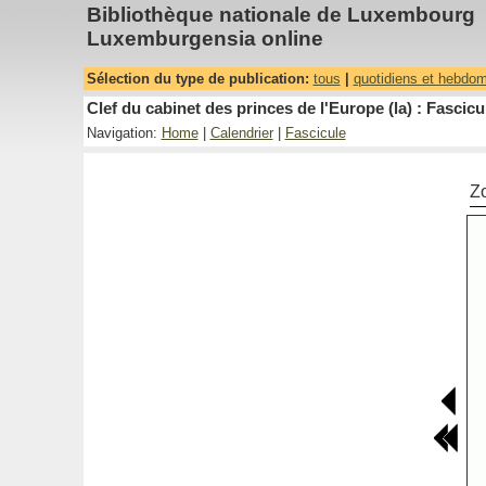
Bibliothèque nationale de Luxembourg
Luxemburgensia online
Sélection du type de publication:
tous
|
quotidiens et hebdo
Clef du cabinet des princes de l'Europe (la) : Fascicu
Navigation:
Home
|
Calendrier
|
Fascicule
Z