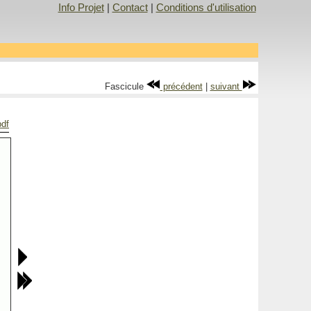
Info Projet
|
Contact
|
Conditions d'utilisation
Fascicule
précédent
|
suivant
pdf