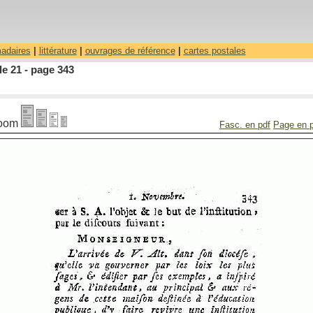
madaires
|
littérature
|
ouvrages de référence
|
cartes postales
le 21 - page 343
oom
Fasc. en pdf
Page en 