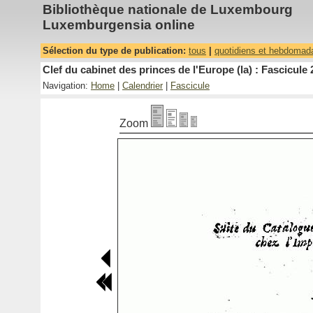
Bibliothèque nationale de Luxembourg
Luxemburgensia online
Sélection du type de publication:
tous
|
quotidiens et hebdomad
Clef du cabinet des princes de l'Europe (la) : Fascicule 
Navigation:
Home
|
Calendrier
|
Fascicule
Zoom