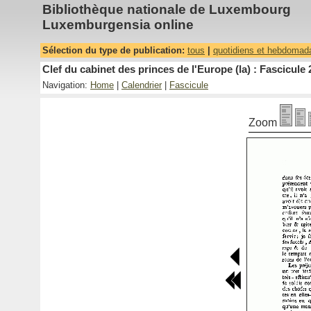
Bibliothèque nationale de Luxembourg
Luxemburgensia online
Sélection du type de publication:
tous
|
quotidiens et hebdomad
Clef du cabinet des princes de l'Europe (la) : Fascicule 
Navigation:
Home
|
Calendrier
|
Fascicule
Zoom