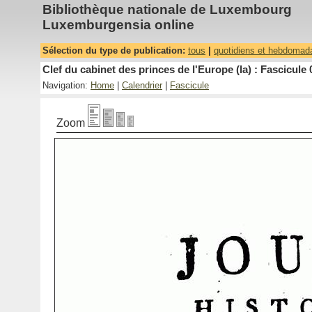
Bibliothèque nationale de Luxembourg
Luxemburgensia online
Sélection du type de publication:
tous
|
quotidiens et hebdomad
Clef du cabinet des princes de l'Europe (la) : Fascicule 
Navigation:
Home
|
Calendrier
|
Fascicule
Zoom