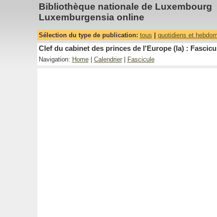
Bibliothèque nationale de Luxembourg
Luxemburgensia online
Sélection du type de publication:
tous
|
quotidiens et hebdo
Clef du cabinet des princes de l'Europe (la) : Fascicu
Navigation:
Home
|
Calendrier
|
Fascicule