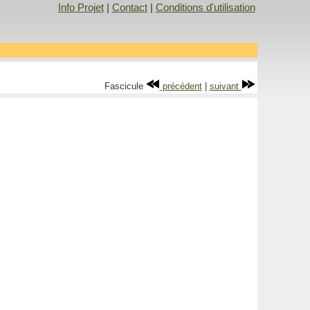
Info Projet
|
Contact
|
Conditions d'utilisation
Fascicule
précédent
|
suivant