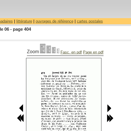
madaires
|
littérature
|
ouvrages de référence
|
cartes postales
le 06 - page 404
Zoom
Fasc. en pdf
Page en pdf