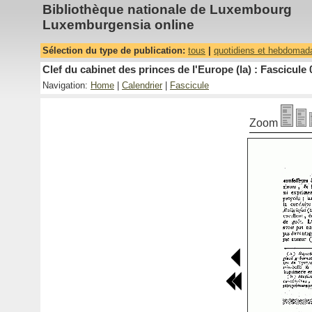
Bibliothèque nationale de Luxembourg
Luxemburgensia online
Sélection du type de publication:
tous
|
quotidiens et hebdomad
Clef du cabinet des princes de l'Europe (la) : Fascicule 
Navigation:
Home
|
Calendrier
|
Fascicule
Zoom