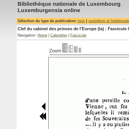
Bibliothèque nationale de Luxembourg
Luxemburgensia online
Sélection du type de publication:
tous
|
quotidiens et hebdomad
Clef du cabinet des princes de l'Europe (la) : Fascicule 
Navigation:
Home
|
Calendrier
|
Fascicule
Zoom