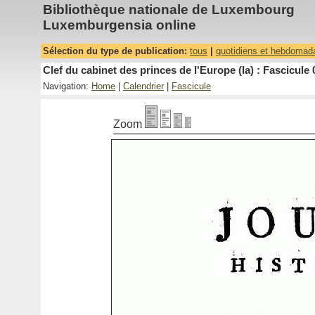
Bibliothèque nationale de Luxembourg
Luxemburgensia online
Sélection du type de publication:
tous
|
quotidiens et hebdomad
Clef du cabinet des princes de l'Europe (la) : Fascicule 
Navigation:
Home
|
Calendrier
|
Fascicule
Zoom