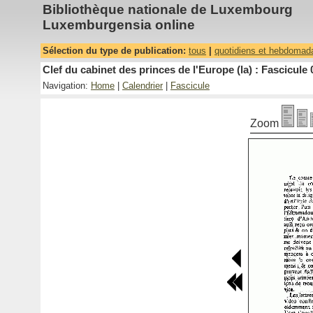
Bibliothèque nationale de Luxembourg
Luxemburgensia online
Sélection du type de publication:
tous
|
quotidiens et hebdomad
Clef du cabinet des princes de l'Europe (la) : Fascicule 
Navigation:
Home
|
Calendrier
|
Fascicule
Zoom