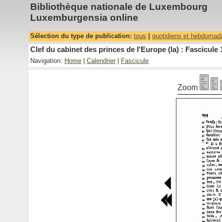
Bibliothèque nationale de Luxembourg
Luxemburgensia online
Sélection du type de publication:
tous
|
quotidiens et hebdomad
Clef du cabinet des princes de l'Europe (la) : Fascicule 
Navigation:
Home
|
Calendrier
|
Fascicule
Zoom