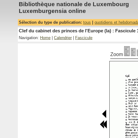
Bibliothèque nationale de Luxembourg
Luxemburgensia online
Sélection du type de publication:
tous
|
quotidiens et hebdomad
Clef du cabinet des princes de l'Europe (la) : Fascicule 
Navigation:
Home
|
Calendrier
|
Fascicule
Zoom