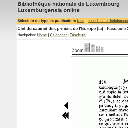
Bibliothèque nationale de Luxembourg
Luxemburgensia online
Sélection du type de publication:
tous
|
quotidiens et hebdomad
Clef du cabinet des princes de l'Europe (la) : Fascicule 
Navigation:
Home
|
Calendrier
|
Fascicule
Zoom