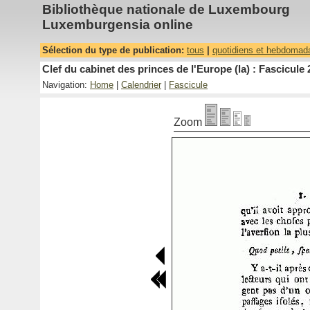
Bibliothèque nationale de Luxembourg
Luxemburgensia online
Sélection du type de publication:
tous
|
quotidiens et hebdomad
Clef du cabinet des princes de l'Europe (la) : Fascicule 
Navigation:
Home
|
Calendrier
|
Fascicule
Zoom