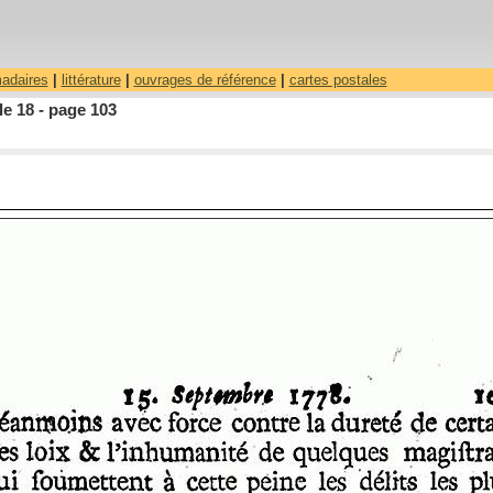
madaires
|
littérature
|
ouvrages de référence
|
cartes postales
le 18 - page 103