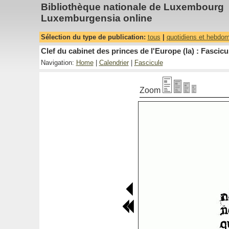
Bibliothèque nationale de Luxembourg
Luxemburgensia online
Sélection du type de publication:
tous
|
quotidiens et hebdo
Clef du cabinet des princes de l'Europe (la) : Fascicu
Navigation:
Home
|
Calendrier
|
Fascicule
Zoom