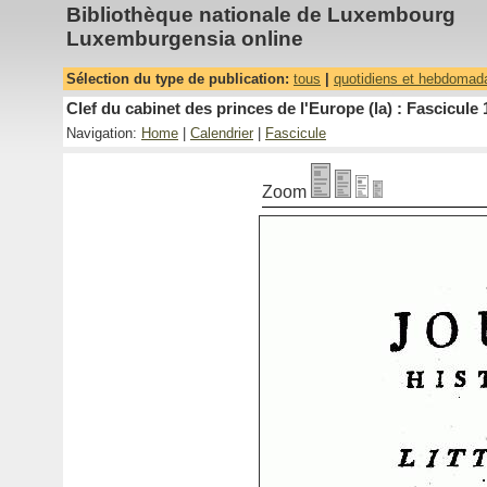
Bibliothèque nationale de Luxembourg
Luxemburgensia online
Sélection du type de publication:
tous
|
quotidiens et hebdomad
Clef du cabinet des princes de l'Europe (la) : Fascicule 
Navigation:
Home
|
Calendrier
|
Fascicule
Zoom