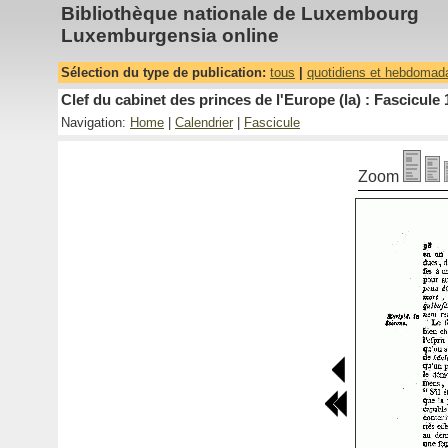
Bibliothèque nationale de Luxembourg
Luxemburgensia online
Sélection du type de publication:
tous
|
quotidiens et hebdomad
Clef du cabinet des princes de l'Europe (la) : Fascicule 
Navigation:
Home
|
Calendrier
|
Fascicule
Zoom