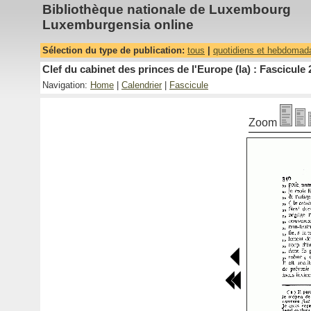
Bibliothèque nationale de Luxembourg
Luxemburgensia online
Sélection du type de publication:
tous
|
quotidiens et hebdomad
Clef du cabinet des princes de l'Europe (la) : Fascicule 
Navigation:
Home
|
Calendrier
|
Fascicule
Zoom