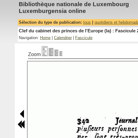
Bibliothèque nationale de Luxembourg
Luxemburgensia online
Sélection du type de publication:
tous
|
quotidiens et hebdomad
Clef du cabinet des princes de l'Europe (la) : Fascicule 
Navigation:
Home
|
Calendrier
|
Fascicule
Zoom