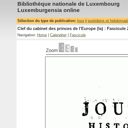
Bibliothèque nationale de Luxembourg
Luxemburgensia online
Sélection du type de publication:
tous
|
quotidiens et hebdomad
Clef du cabinet des princes de l'Europe (la) : Fascicule 
Navigation:
Home
|
Calendrier
|
Fascicule
Zoom