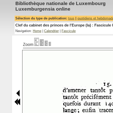
Bibliothèque nationale de Luxembourg
Luxemburgensia online
Sélection du type de publication:
tous
|
quotidiens et hebdomad
Clef du cabinet des princes de l'Europe (la) : Fascicule 
Navigation:
Home
|
Calendrier
|
Fascicule
Zoom